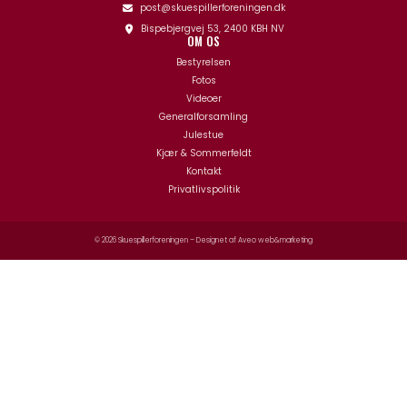
post@skuespillerforeningen.dk
Bispebjergvej 53, 2400 KBH NV
OM OS
Bestyrelsen
Fotos
Videoer
Generalforsamling
Julestue
Kjær & Sommerfeldt
Kontakt
Privatlivspolitik
© 2026 Skuespillerforeningen – Designet af
Aveo web&marketing