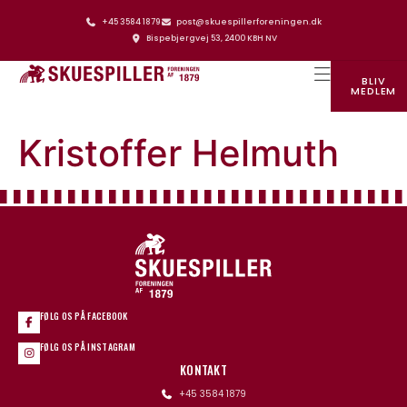
+45 3584 1879
post@skuespillerforeningen.dk
Bispebjergvej 53, 2400 KBH NV
BLIV
MEDLEM
SKUESPILLERFORENINGENS HUS
Kristoffer Helmuth
FØLG OS PÅ FACEBOOK
FØLG OS PÅ INSTAGRAM
KONTAKT
+45 3584 1879