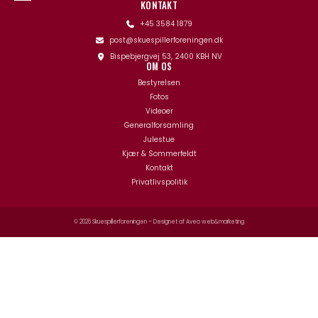
KONTAKT
+45 3584 1879
post@skuespillerforeningen.dk
Bispebjergvej 53, 2400 KBH NV
OM OS
Bestyrelsen
Fotos
Videoer
Generalforsamling
Julestue
Kjær & Sommerfeldt
Kontakt
Privatlivspolitik
© 2026 Skuespillerforeningen – Designet af
Aveo web&marketing