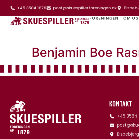
+45 3584 1879
post@skuespillerforeningen.dk
Bispebj
FORENINGEN
OM OS
Benjamin Boe Ra
KONTAKT
+45 3584 
post@skue
Bispebjerg