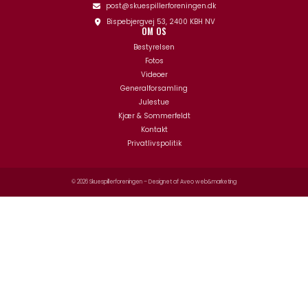
post@skuespillerforeningen.dk
Bispebjergvej 53, 2400 KBH NV
OM OS
Bestyrelsen
Fotos
Videoer
Generalforsamling
Julestue
Kjær & Sommerfeldt
Kontakt
Privatlivspolitik
© 2026 Skuespillerforeningen – Designet af
Aveo web&marketing