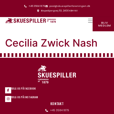
+45 3584 1879
post@skuespillerforeningen.dk
Bispebjergvej 53, 2400 KBH NV
BLIV
MEDLEM
SKUESPILLERFORENINGENS HUS
Cecilia Zwick Nash
FØLG OS PÅ FACEBOOK
FØLG OS PÅ INSTAGRAM
KONTAKT
+45 3584 1879