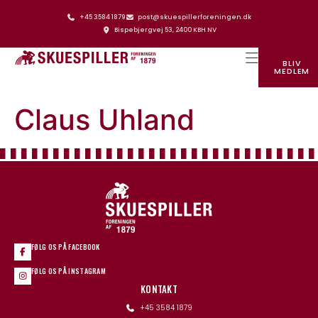
+45 3584 1879
post@skuespillerforeningen.dk
Bispebjergvej 53, 2400 KBH NV
BLIV
MEDLEM
SKUESPILLERFORENINGENS HUS
Claus Uhland
FØLG OS PÅ FACEBOOK
FØLG OS PÅ INSTAGRAM
KONTAKT
+45 3584 1879