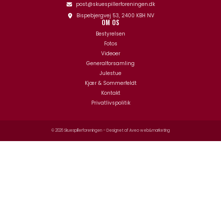
post@skuespillerforeningen.dk
Bispebjergvej 53, 2400 KBH NV
OM OS
Bestyrelsen
Fotos
Videoer
Generalforsamling
Julestue
Kjær & Sommerfeldt
Kontakt
Privatlivspolitik
© 2026 Skuespillerforeningen – Designet af
Aveo web&marketing