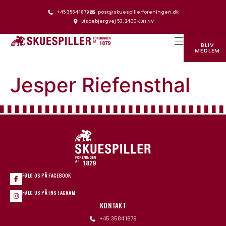
+45 3584 1879
post@skuespillerforeningen.dk
Bispebjergvej 53, 2400 KBH NV
BLIV
MEDLEM
SKUESPILLERFORENINGENS HUS
Jesper Riefensthal
FØLG OS PÅ FACEBOOK
FØLG OS PÅ INSTAGRAM
KONTAKT
+45 3584 1879