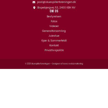
post@skuespillerforeningen.dk
Bispebjergvej 53, 2400 KBH NV
OM OS
Bestyrelsen
Fotos
Videoer
Generalforsamling
Julestue
Kjær & Sommerfeldt
Kontakt
Privatlivspolitik
© 2026 Skuespillerforeningen – Designet af
Aveo web&marketing