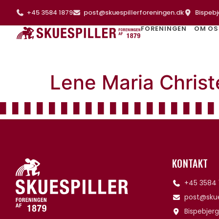
+45 3584 1879
post@skuespillerforeningen.dk
Bispebj
FORENINGEN
OM OS
Lene Maria Chris
KONTAKT
+45 3584 
post@skue
Bispebjerg