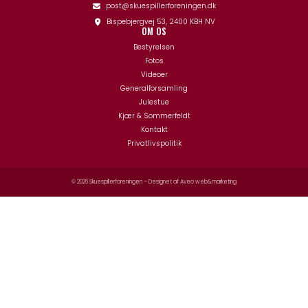
post@skuespillerforeningen.dk
Bispebjergvej 53, 2400 KBH NV
OM OS
Bestyrelsen
Fotos
Videoer
Generalforsamling
Julestue
Kjær & Sommerfeldt
Kontakt
Privatlivspolitik
© 2026 Skuespillerforeningen – Designet af
Aveo web&marketing