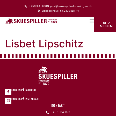
+45 3584 1879
post@skuespillerforeningen.dk
Bispebjergvej 53, 2400 KBH NV
BLIV
MEDLEM
SKUESPILLERFORENINGENS HUS
Lisbet Lipschitz
FØLG OS PÅ FACEBOOK
FØLG OS PÅ INSTAGRAM
KONTAKT
+45 3584 1879