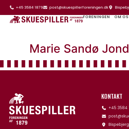
+45 3584 1879
post@skuespillerforeningen.dk
Bispebj
FORENINGEN
OM OS
Marie Sandø Jond
KONTAKT
+45 3584 
post@skue
Bispebjerg