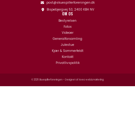
post@skuespillerforeningen.dk
Bispebjergvej 53, 2400 KBH NV
OM OS
Bestyrelsen
Fotos
Videoer
Generalforsamling
Julestue
Kjær & Sommerfeldt
Kontakt
Privatlivspolitik
© 2026 Skuespillerforeningen – Designet af
Aveo web&marketing