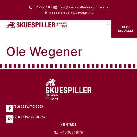
+45 3584 1879
post@skuespillerforeningen.dk
Bispebjergvej 53, 2400 KBH NV
BLIV
MEDLEM
SKUESPILLERFORENINGENS HUS
Ole Wegener
FØLG OS PÅ FACEBOOK
FØLG OS PÅ INSTAGRAM
KONTAKT
+45 3584 1879