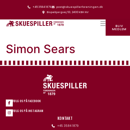
+45 3584 1879
post@skuespillerforeningen.dk
Bispebjergvej 53, 2400 KBH NV
BLIV
MEDLEM
SKUESPILLERFORENINGENS HUS
Simon Sears
FØLG OS PÅ FACEBOOK
FØLG OS PÅ INSTAGRAM
KONTAKT
+45 3584 1879