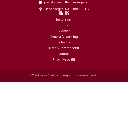
post@skuespillerforeningen.dk
Bispebjergvej 53, 2400 KBH NV
OM OS
Bestyrelsen
Fotos
Videoer
Generalforsamling
Julestue
Kjær & Sommerfeldt
Kontakt
Privatlivspolitik
© 2026 Skuespillerforeningen – Designet af
Aveo web&marketing