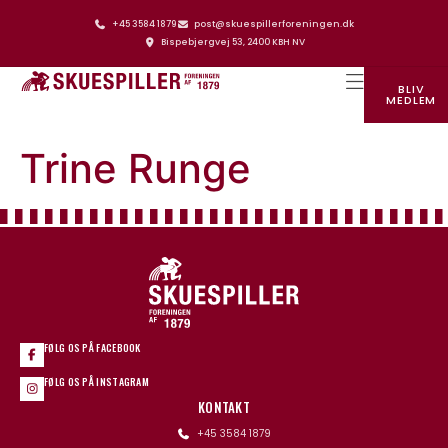
+45 3584 1879
post@skuespillerforeningen.dk
Bispebjergvej 53, 2400 KBH NV
BLIV
MEDLEM
SKUESPILLERFORENINGENS HUS
Trine Runge
FØLG OS PÅ FACEBOOK
FØLG OS PÅ INSTAGRAM
KONTAKT
+45 3584 1879