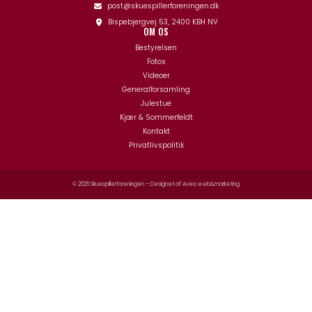
post@skuespillerforeningen.dk
Bispebjergvej 53, 2400 KBH NV
OM OS
Bestyrelsen
Fotos
Videoer
Generalforsamling
Julestue
Kjær & Sommerfeldt
Kontakt
Privatlivspolitik
© 2026 Skuespillerforeningen – Designet af
Aveo web&marketing