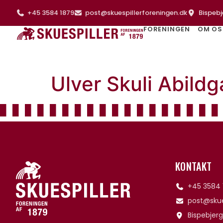
+45 3584 1879
post@skuespillerforeningen.dk
Bispebj
FORENINGEN
OM OS
Ulver Skuli Abild
KONTAKT
+45 3584 
post@skue
Bispebjerg